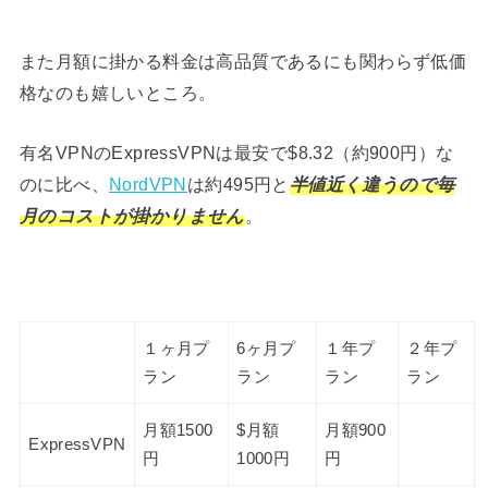
また月額に掛かる料金は高品質であるにも関わらず低価
格なのも嬉しいところ。
有名VPNのExpressVPNは最安で$8.32（約900円）な
のに比べ、
NordVPN
は約495円と
半値近く違うので毎
月のコストが掛かりません
。
１ヶ月プ
6ヶ月プ
１年プ
２年プ
ラン
ラン
ラン
ラン
月額1500
$月額
月額900
ExpressVPN
円
1000円
円