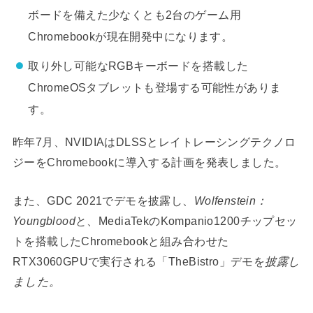
ボードを備えた少なくとも2台のゲーム用
Chromebookが現在開発中になります。
取り外し可能なRGBキーボードを搭載した
ChromeOSタブレットも登場する可能性がありま
す。
昨年7月、NVIDIAはDLSSとレイトレーシングテクノロ
ジーをChromebookに導入する計画を
発表しました。
また、GDC 2021でデモを披露し、
Wolfenstein：
Youngblood
と、MediaTekのKompanio1200チップセッ
トを搭載したChromebookと組み合わせた
RTX3060GPUで実行される「TheBistro」デモを
披露し
ました。