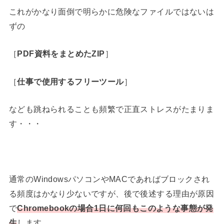
これがかなり面倒で明らかに危険なファイルではないは
ずの
［
PDF資料をまとめたZIP
］
［
仕事で使用するフリーツール
］
なども跳ねられることも頻繁で正直ストレスがたまりま
す・・・
通常のWindowsパソコンやMACであればブロックされ
る頻度はかなり少ないですが、後で後述する理由が原因
で
Chromebookの場合1日に何回もこのような事態が発
生
します。