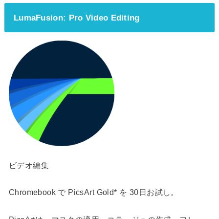
LumaFusion: Pro Video Editing
ビデオ編集
Chromebook で PicsArt Gold* を 30日お試し。