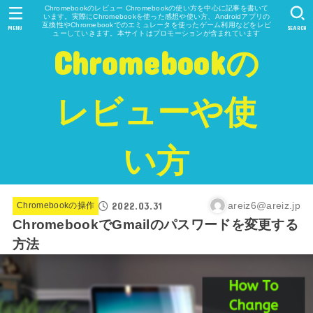
Chromebookのレビュー Chromebookの使い方を中心に記事を書いて
います。実際にChromebookを使った感想や使い方、Androidアプリの
互換性やChromebookでのエミュレータを使ったゲーム利用などをレビ
MENU
SEARCH
ューしていきます。本サイトはプロモーションが含まれています
Chromebookの
レビューや使
い方
2022.03.31
areiz6@areiz.jp
Chromebookの操作
ChromebookでGmailのパスワードを変更する
方法