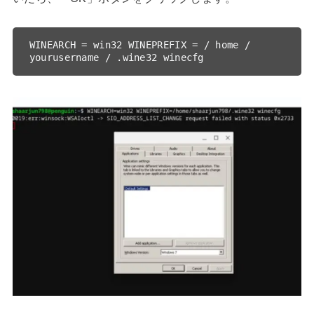
WINEARCH = win32 WINEPREFIX = / home / 
yourusername / .wine32 winecfg