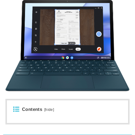
Contents
[
hide
]