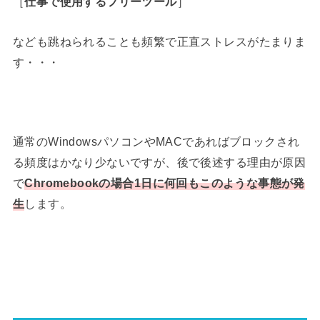
［
仕事で使用するフリーツール
］
なども跳ねられることも頻繁で正直ストレスがたまりま
す・・・
通常のWindowsパソコンやMACであればブロックされ
る頻度はかなり少ないですが、後で後述する理由が原因
で
Chromebookの場合1日に何回もこのような事態が発
生
します。