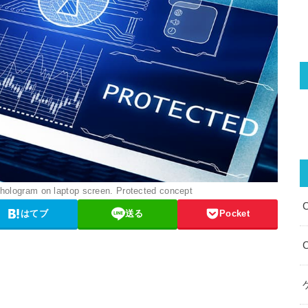
 hologram on laptop screen. Protected concept
はてブ
送る
Pocket