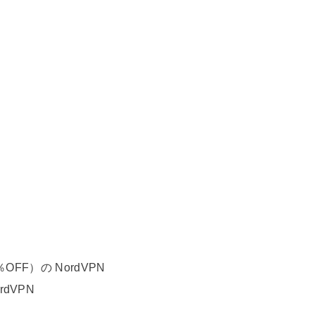
％OFF）の
NordVPN
rdVPN