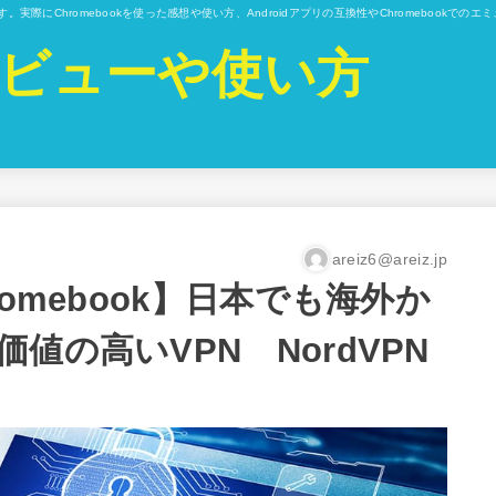
ています。実際にChromebookを使った感想や使い方、Androidアプリの互換性やChromebo
kのレビューや使い方
areiz6@areiz.jp
omebook】日本でも海外か
値の高いVPN NordVPN