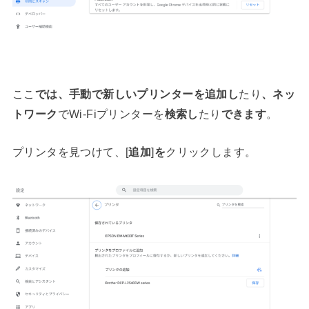
ここ
では、手動で新しいプリンターを追加し
たり
、ネッ
トワーク
でWi-Fiプリンターを
検索し
たり
できます
。
プリンタを見つけて、[
追加
]
を
クリックします。