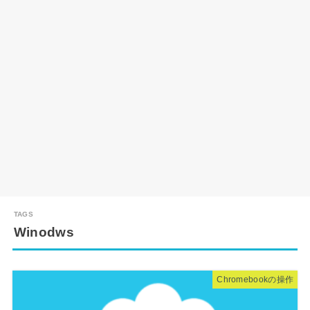
Winodws
Chromebookの操作