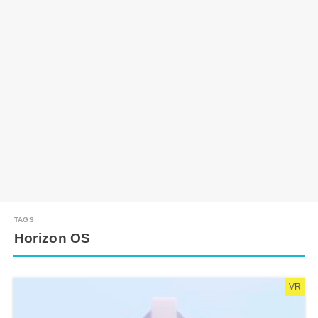
Horizo​​n OS
VR