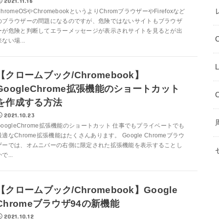
2021.11.16
ChromeOSやChromebookというよりChromブラウザーやFirefoxなど
のブラウザーの問題になるのですが、危険ではないサイトもブラウザ
ーが危険と判断してエラーメッセージが表示されサイトを見るとが出
来ない場...
L
【クロームブック/Chromebook】
GoogleChrome拡張機能のショートカット
を作成する方法
2021.10.23
GoogleChrome拡張機能のショートカット 仕事でもプライベートでも
最適なChrome拡張機能はたくさんあります。 Google Chromeブラウ
ザーでは、オムニバーの右側に限定された拡張機能を表示することし
で...
【クロームブック/Chromebook】Google
Chromeブラウザ94の新機能
2021.10.12