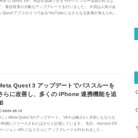
Meta の Quest 3が、周辺を認識できる AIやパススルー品質の向上な
ど、複合現実の大幅なアップグレードを行いました。 今回は人気のあ
る Quest アプリの 1 つであるYouTubeにもさらなる改善が加えられ...
Meta Quest 3 アップデートでパススルーを
さらに改善し、多くの iPhone 連携機能を追
加
2024.05.12
新しいMeta Quest 3のアップデート。 V64 は確か1ヶ月前にもならな
い時期にリリースされたばかりと記憶しています。 先日、Horizo​​n OS
バージョン v65 になりさらにアップグレードが行われました...