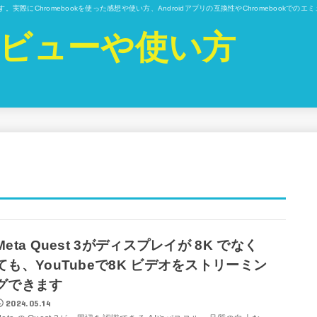
ています。実際にChromebookを使った感想や使い方、Androidアプリの互換性やChromebo
kのレビューや使い方
Meta Quest 3がディスプレイが 8K でなく
ても、YouTubeで8K ビデオをストリーミン
グできます
2024.05.14